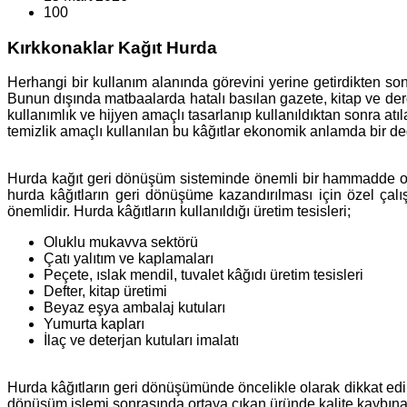
100
Kırkkonaklar Kağıt Hurda
Herhangi bir kullanım alanında görevini yerine getirdikten so
Bunun dışında matbaalarda hatalı basılan gazete, kitap ve dergi
kullanımlık ve hijyen amaçlı tasarlanıp kullanıldıktan sonra at
temizlik amaçlı kullanılan bu kâğıtlar ekonomik anlamda bir de
Hurda kağıt geri dönüşüm sisteminde önemli bir hammadde olar
hurda kâğıtların geri dönüşüme kazandırılması için özel çal
önemlidir. Hurda kâğıtların kullanıldığı üretim tesisleri;
Oluklu mukavva sektörü
Çatı yalıtım ve kaplamaları
Peçete, ıslak mendil, tuvalet kâğıdı üretim tesisleri
Defter, kitap üretimi
Beyaz eşya ambalaj kutuları
Yumurta kapları
İlaç ve deterjan kutuları imalatı
Hurda kâğıtların geri dönüşümünde öncelikle olarak dikkat edil
dönüşüm işlemi sonrasında ortaya çıkan üründe kalite kaybına s