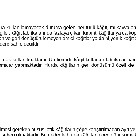
nra kullanılamayacak duruma gelen her türlü kâğıt, mukavva amba
ler, kâğıt fabrikalarında fazlaya çıkan kırpıntı kâğıtlar ya da ko
ılan ve geri dönüştürülemeyen emici kağıtlar ya da hijyenik kağıtl
ğere sahip değildir
ak kullanılmaktadır. Üretiminde kâğıt kullanan fabrikalar hamu
ışmalar yapmaktadır. Hurda kâğıtların geri dönüşümü özellikle
mesi gereken husus; atık kâğıtların çöpe karıştırılmadan ayrı y
ebep olmaktadır. Bu nedenle hurda kâğıtların geri dönüşüme kazan