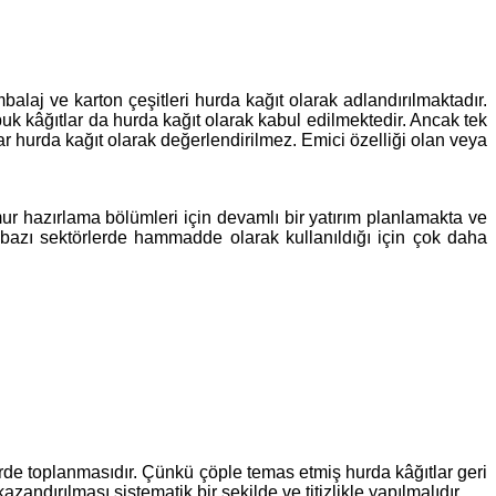
laj ve karton çeşitleri hurda kağıt olarak adlandırılmaktadır.
puk kâğıtlar da hurda kağıt olarak kabul edilmektedir. Ancak tek
ar hurda kağıt olarak değerlendirilmez. Emici özelliği olan veya
r hazırlama bölümleri için devamlı bir yatırım planlamakta ve
 bazı sektörlerde hammadde olarak kullanıldığı için çok daha
erde toplanmasıdır. Çünkü çöple temas etmiş hurda kâğıtlar geri
dırılması sistematik bir şekilde ve titizlikle yapılmalıdır.