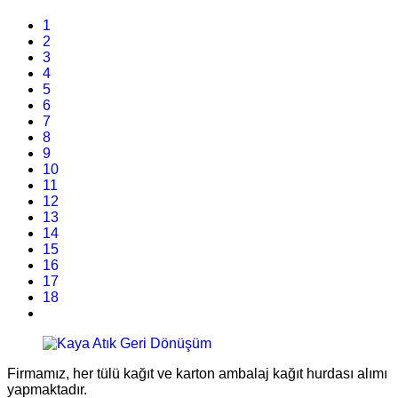
1
2
3
4
5
6
7
8
9
10
11
12
13
14
15
16
17
18
Firmamız, her tülü kağıt ve karton ambalaj kağıt hurdası alımı
yapmaktadır.