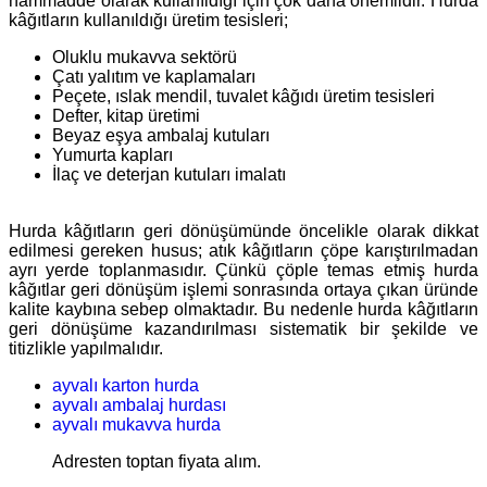
hammadde olarak kullanıldığı için çok daha önemlidir. Hurda
kâğıtların kullanıldığı üretim tesisleri;
Oluklu mukavva sektörü
Çatı yalıtım ve kaplamaları
Peçete, ıslak mendil, tuvalet kâğıdı üretim tesisleri
Defter, kitap üretimi
Beyaz eşya ambalaj kutuları
Yumurta kapları
İlaç ve deterjan kutuları imalatı
Hurda kâğıtların geri dönüşümünde öncelikle olarak dikkat
edilmesi gereken husus; atık kâğıtların çöpe karıştırılmadan
ayrı yerde toplanmasıdır. Çünkü çöple temas etmiş hurda
kâğıtlar geri dönüşüm işlemi sonrasında ortaya çıkan üründe
kalite kaybına sebep olmaktadır. Bu nedenle hurda kâğıtların
geri dönüşüme kazandırılması sistematik bir şekilde ve
titizlikle yapılmalıdır.
ayvalı karton hurda
ayvalı ambalaj hurdası
ayvalı mukavva hurda
Adresten toptan fiyata alım.