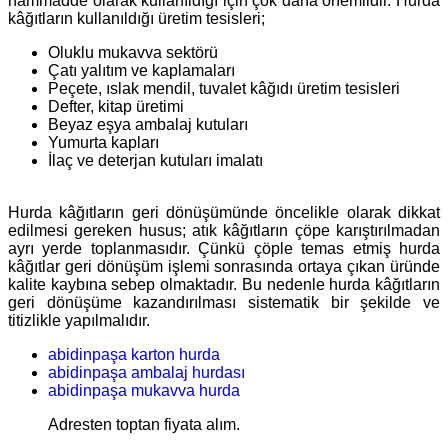
hammadde olarak kullanıldığı için çok daha önemlidir. Hurda
kâğıtların kullanıldığı üretim tesisleri;
Oluklu mukavva sektörü
Çatı yalıtım ve kaplamaları
Peçete, ıslak mendil, tuvalet kâğıdı üretim tesisleri
Defter, kitap üretimi
Beyaz eşya ambalaj kutuları
Yumurta kapları
İlaç ve deterjan kutuları imalatı
Hurda kâğıtların geri dönüşümünde öncelikle olarak dikkat
edilmesi gereken husus; atık kâğıtların çöpe karıştırılmadan
ayrı yerde toplanmasıdır. Çünkü çöple temas etmiş hurda
kâğıtlar geri dönüşüm işlemi sonrasında ortaya çıkan üründe
kalite kaybına sebep olmaktadır. Bu nedenle hurda kâğıtların
geri dönüşüme kazandırılması sistematik bir şekilde ve
titizlikle yapılmalıdır.
abidinpaşa karton hurda
abidinpaşa ambalaj hurdası
abidinpaşa mukavva hurda
Adresten toptan fiyata alım.