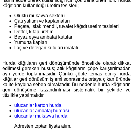
hammadde olarak kullanıldığı için çok daha önemlidir. Hurda
kâğıtların kullanıldığı üretim tesisleri;
Oluklu mukavva sektörü
Çatı yalıtım ve kaplamaları
Peçete, ıslak mendil, tuvalet kâğıdı üretim tesisleri
Defter, kitap üretimi
Beyaz eşya ambalaj kutuları
Yumurta kapları
İlaç ve deterjan kutuları imalatı
Hurda kâğıtların geri dönüşümünde öncelikle olarak dikkat
edilmesi gereken husus; atık kâğıtların çöpe karıştırılmadan
ayrı yerde toplanmasıdır. Çünkü çöple temas etmiş hurda
kâğıtlar geri dönüşüm işlemi sonrasında ortaya çıkan üründe
kalite kaybına sebep olmaktadır. Bu nedenle hurda kâğıtların
geri dönüşüme kazandırılması sistematik bir şekilde ve
titizlikle yapılmalıdır.
ulucanlar karton hurda
ulucanlar ambalaj hurdası
ulucanlar mukavva hurda
Adresten toptan fiyata alım.