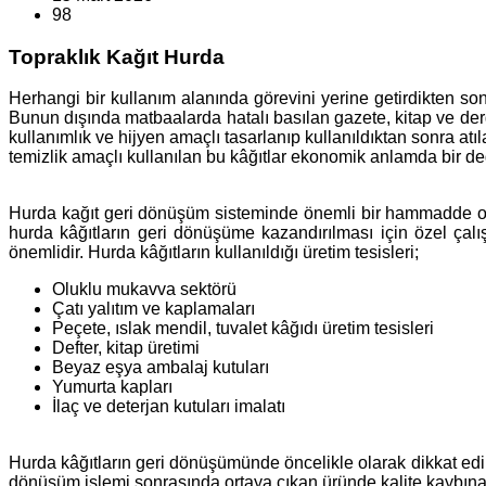
98
Topraklık Kağıt Hurda
Herhangi bir kullanım alanında görevini yerine getirdikten so
Bunun dışında matbaalarda hatalı basılan gazete, kitap ve dergi
kullanımlık ve hijyen amaçlı tasarlanıp kullanıldıktan sonra at
temizlik amaçlı kullanılan bu kâğıtlar ekonomik anlamda bir de
Hurda kağıt geri dönüşüm sisteminde önemli bir hammadde olar
hurda kâğıtların geri dönüşüme kazandırılması için özel çal
önemlidir. Hurda kâğıtların kullanıldığı üretim tesisleri;
Oluklu mukavva sektörü
Çatı yalıtım ve kaplamaları
Peçete, ıslak mendil, tuvalet kâğıdı üretim tesisleri
Defter, kitap üretimi
Beyaz eşya ambalaj kutuları
Yumurta kapları
İlaç ve deterjan kutuları imalatı
Hurda kâğıtların geri dönüşümünde öncelikle olarak dikkat edil
dönüşüm işlemi sonrasında ortaya çıkan üründe kalite kaybına s