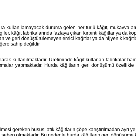
nra kullanılamayacak duruma gelen her türlü kâğıt, mukavva amba
ler, kâğıt fabrikalarında fazlaya çıkan kırpıntı kâğıtlar ya da ko
ılan ve geri dönüştürülemeyen emici kağıtlar ya da hijyenik kağıtl
ğere sahip değildir
ak kullanılmaktadır. Üretiminde kâğıt kullanan fabrikalar hamu
ışmalar yapmaktadır. Hurda kâğıtların geri dönüşümü özellikle
mesi gereken husus; atık kâğıtların çöpe karıştırılmadan ayrı y
ebep olmaktadır. Bu nedenle hurda kâğıtların geri dönüşüme kazan