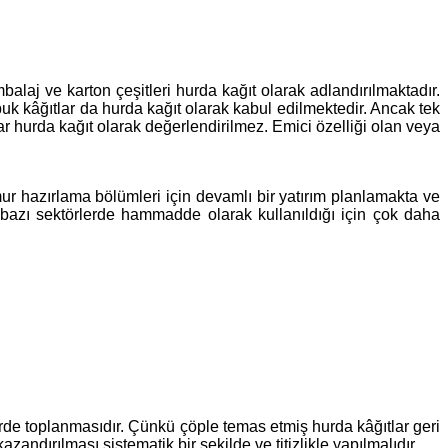
laj ve karton çeşitleri hurda kağıt olarak adlandırılmaktadır.
puk kâğıtlar da hurda kağıt olarak kabul edilmektedir. Ancak tek
ar hurda kağıt olarak değerlendirilmez. Emici özelliği olan veya
r hazırlama bölümleri için devamlı bir yatırım planlamakta ve
 bazı sektörlerde hammadde olarak kullanıldığı için çok daha
erde toplanmasıdır. Çünkü çöple temas etmiş hurda kâğıtlar geri
dırılması sistematik bir şekilde ve titizlikle yapılmalıdır.