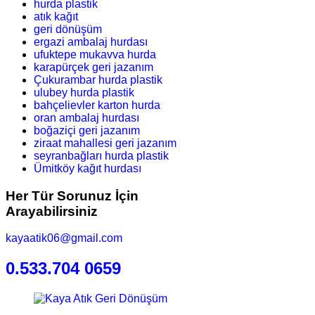
hurda plastik
atık kağıt
geri dönüşüm
ergazi ambalaj hurdası
ufuktepe mukavva hurda
karapürçek geri jazanım
Çukurambar hurda plastik
ulubey hurda plastik
bahçelievler karton hurda
oran ambalaj hurdası
boğaziçi geri jazanım
ziraat mahallesi geri jazanım
seyranbağları hurda plastik
Ümitköy kağıt hurdası
Her Tür Sorunuz İçin
Arayabilirsiniz
kayaatik06@gmail.com
0.533.704 0659