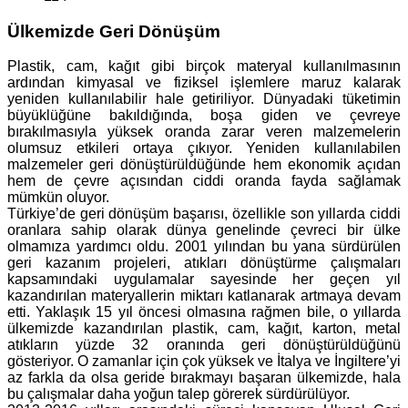
Ülkemizde Geri Dönüşüm
Plastik, cam, kağıt gibi birçok materyal kullanılmasının
ardından kimyasal ve fiziksel işlemlere maruz kalarak
yeniden kullanılabilir hale getiriliyor. Dünyadaki tüketimin
büyüklüğüne bakıldığında, boşa giden ve çevreye
bırakılmasıyla yüksek oranda zarar veren malzemelerin
olumsuz etkileri ortaya çıkıyor. Yeniden kullanılabilen
malzemeler geri dönüştürüldüğünde hem ekonomik açıdan
hem de çevre açısından ciddi oranda fayda sağlamak
mümkün oluyor.
Türkiye’de geri dönüşüm başarısı, özellikle son yıllarda ciddi
oranlara sahip olarak dünya genelinde çevreci bir ülke
olmamıza yardımcı oldu. 2001 yılından bu yana sürdürülen
geri kazanım projeleri, atıkları dönüştürme çalışmaları
kapsamındaki uygulamalar sayesinde her geçen yıl
kazandırılan materyallerin miktarı katlanarak artmaya devam
etti. Yaklaşık 15 yıl öncesi olmasına rağmen bile, o yıllarda
ülkemizde kazandırılan plastik, cam, kağıt, karton, metal
atıkların yüzde 32 oranında geri dönüştürüldüğünü
gösteriyor. O zamanlar için çok yüksek ve İtalya ve İngiltere’yi
az farkla da olsa geride bırakmayı başaran ülkemizde, hala
bu çalışmalar daha yoğun talep görerek sürdürülüyor.