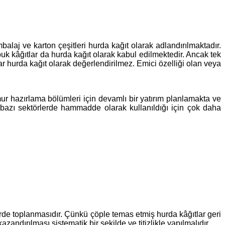
laj ve karton çeşitleri hurda kağıt olarak adlandırılmaktadır.
puk kâğıtlar da hurda kağıt olarak kabul edilmektedir. Ancak tek
ar hurda kağıt olarak değerlendirilmez. Emici özelliği olan veya
r hazırlama bölümleri için devamlı bir yatırım planlamakta ve
 bazı sektörlerde hammadde olarak kullanıldığı için çok daha
erde toplanmasıdır. Çünkü çöple temas etmiş hurda kâğıtlar geri
dırılması sistematik bir şekilde ve titizlikle yapılmalıdır.