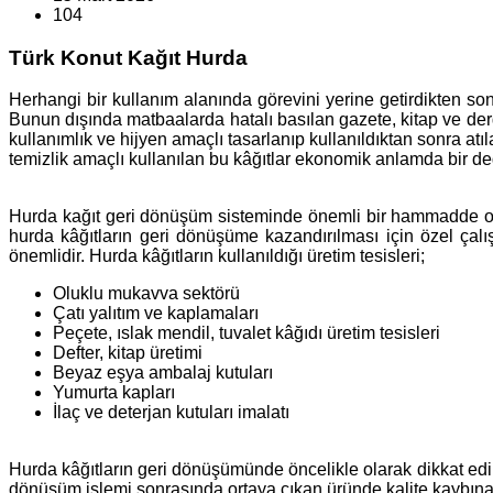
104
Türk Konut Kağıt Hurda
Herhangi bir kullanım alanında görevini yerine getirdikten so
Bunun dışında matbaalarda hatalı basılan gazete, kitap ve dergi
kullanımlık ve hijyen amaçlı tasarlanıp kullanıldıktan sonra at
temizlik amaçlı kullanılan bu kâğıtlar ekonomik anlamda bir de
Hurda kağıt geri dönüşüm sisteminde önemli bir hammadde olar
hurda kâğıtların geri dönüşüme kazandırılması için özel çal
önemlidir. Hurda kâğıtların kullanıldığı üretim tesisleri;
Oluklu mukavva sektörü
Çatı yalıtım ve kaplamaları
Peçete, ıslak mendil, tuvalet kâğıdı üretim tesisleri
Defter, kitap üretimi
Beyaz eşya ambalaj kutuları
Yumurta kapları
İlaç ve deterjan kutuları imalatı
Hurda kâğıtların geri dönüşümünde öncelikle olarak dikkat edil
dönüşüm işlemi sonrasında ortaya çıkan üründe kalite kaybına s