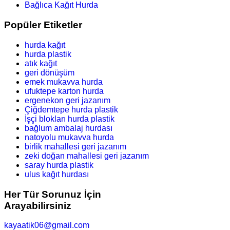
Bağlıca Kağıt Hurda
Popüler Etiketler
hurda kağıt
hurda plastik
atık kağıt
geri dönüşüm
emek mukavva hurda
ufuktepe karton hurda
ergenekon geri jazanım
Çiğdemtepe hurda plastik
İşçi blokları hurda plastik
bağlum ambalaj hurdası
natoyolu mukavva hurda
birlik mahallesi geri jazanım
zeki doğan mahallesi geri jazanım
saray hurda plastik
ulus kağıt hurdası
Her Tür Sorunuz İçin
Arayabilirsiniz
kayaatik06@gmail.com