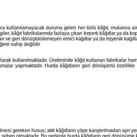
nra kullanılamayacak duruma gelen her türlü kâğıt, mukavva amba
ler, kâğıt fabrikalarında fazlaya çıkan kırpıntı kâğıtlar ya da ko
ılan ve geri dönüştürülemeyen emici kağıtlar ya da hijyenik kağıtl
ğere sahip değildir
ak kullanılmaktadır. Üretiminde kâğıt kullanan fabrikalar hamu
ışmalar yapmaktadır. Hurda kâğıtların geri dönüşümü özellikle
mesi gereken husus; atık kâğıtların çöpe karıştırılmadan ayrı y
ebep olmaktadır. Bu nedenle hurda kâğıtların geri dönüşüme kazan