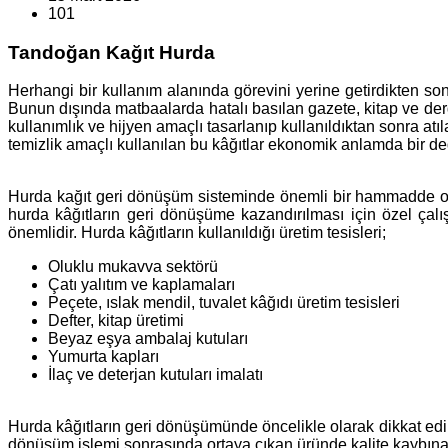
101
Tandoğan Kağıt Hurda
Herhangi bir kullanım alanında görevini yerine getirdikten so
Bunun dışında matbaalarda hatalı basılan gazete, kitap ve dergi
kullanımlık ve hijyen amaçlı tasarlanıp kullanıldıktan sonra at
temizlik amaçlı kullanılan bu kâğıtlar ekonomik anlamda bir de
Hurda kağıt geri dönüşüm sisteminde önemli bir hammadde olar
hurda kâğıtların geri dönüşüme kazandırılması için özel çal
önemlidir. Hurda kâğıtların kullanıldığı üretim tesisleri;
Oluklu mukavva sektörü
Çatı yalıtım ve kaplamaları
Peçete, ıslak mendil, tuvalet kâğıdı üretim tesisleri
Defter, kitap üretimi
Beyaz eşya ambalaj kutuları
Yumurta kapları
İlaç ve deterjan kutuları imalatı
Hurda kâğıtların geri dönüşümünde öncelikle olarak dikkat edil
dönüşüm işlemi sonrasında ortaya çıkan üründe kalite kaybına s