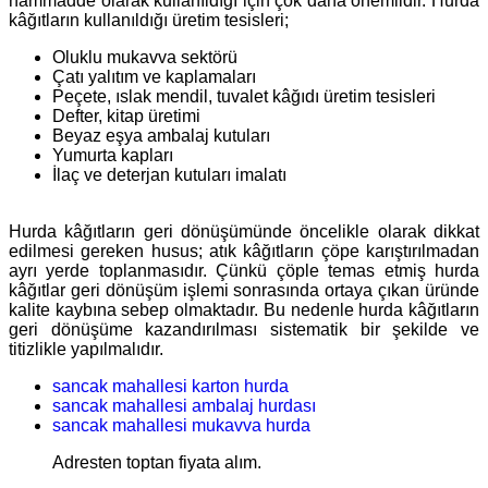
hammadde olarak kullanıldığı için çok daha önemlidir. Hurda
kâğıtların kullanıldığı üretim tesisleri;
Oluklu mukavva sektörü
Çatı yalıtım ve kaplamaları
Peçete, ıslak mendil, tuvalet kâğıdı üretim tesisleri
Defter, kitap üretimi
Beyaz eşya ambalaj kutuları
Yumurta kapları
İlaç ve deterjan kutuları imalatı
Hurda kâğıtların geri dönüşümünde öncelikle olarak dikkat
edilmesi gereken husus; atık kâğıtların çöpe karıştırılmadan
ayrı yerde toplanmasıdır. Çünkü çöple temas etmiş hurda
kâğıtlar geri dönüşüm işlemi sonrasında ortaya çıkan üründe
kalite kaybına sebep olmaktadır. Bu nedenle hurda kâğıtların
geri dönüşüme kazandırılması sistematik bir şekilde ve
titizlikle yapılmalıdır.
sancak mahallesi karton hurda
sancak mahallesi ambalaj hurdası
sancak mahallesi mukavva hurda
Adresten toptan fiyata alım.