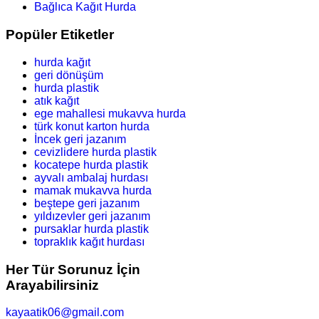
Bağlıca Kağıt Hurda
Popüler Etiketler
hurda kağıt
geri dönüşüm
hurda plastik
atık kağıt
ege mahallesi mukavva hurda
türk konut karton hurda
İncek geri jazanım
cevizlidere hurda plastik
kocatepe hurda plastik
ayvalı ambalaj hurdası
mamak mukavva hurda
beştepe geri jazanım
yıldızevler geri jazanım
pursaklar hurda plastik
topraklık kağıt hurdası
Her Tür Sorunuz İçin
Arayabilirsiniz
kayaatik06@gmail.com