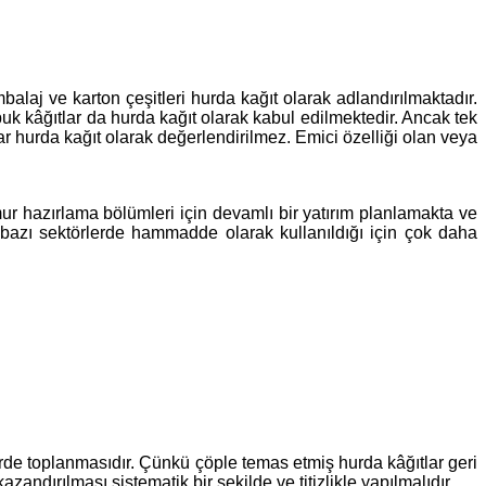
laj ve karton çeşitleri hurda kağıt olarak adlandırılmaktadır.
puk kâğıtlar da hurda kağıt olarak kabul edilmektedir. Ancak tek
ar hurda kağıt olarak değerlendirilmez. Emici özelliği olan veya
r hazırlama bölümleri için devamlı bir yatırım planlamakta ve
 bazı sektörlerde hammadde olarak kullanıldığı için çok daha
erde toplanmasıdır. Çünkü çöple temas etmiş hurda kâğıtlar geri
dırılması sistematik bir şekilde ve titizlikle yapılmalıdır.