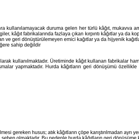
nra kullanılamayacak duruma gelen her türlü kâğıt, mukavva amba
ler, kâğıt fabrikalarında fazlaya çıkan kırpıntı kâğıtlar ya da ko
ılan ve geri dönüştürülemeyen emici kağıtlar ya da hijyenik kağıtl
ğere sahip değildir
ak kullanılmaktadır. Üretiminde kâğıt kullanan fabrikalar hamu
ışmalar yapmaktadır. Hurda kâğıtların geri dönüşümü özellikle
mesi gereken husus; atık kâğıtların çöpe karıştırılmadan ayrı y
ebep olmaktadır. Bu nedenle hurda kâğıtların geri dönüşüme kazan