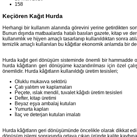
158
Keçiören Kağıt Hurda
Herhangi bir kullanım alanında görevini yerine getirdikten so
Bunun dışında matbaalarda hatalı basılan gazete, kitap ve dergi
kullanımlık ve hijyen amaçlı tasarlanıp kullanıldıktan sonra at
temizlik amaçlı kullanılan bu kâğıtlar ekonomik anlamda bir de
Hurda kağıt geri dönüşüm sisteminde önemli bir hammadde olar
hurda kâğıtların geri dönüşüme kazandırılması için özel çal
önemlidir. Hurda kâğıtların kullanıldığı üretim tesisleri;
Oluklu mukavva sektörü
Çatı yalıtım ve kaplamaları
Peçete, ıslak mendil, tuvalet kâğıdı üretim tesisleri
Defter, kitap üretimi
Beyaz eşya ambalaj kutuları
Yumurta kapları
İlaç ve deterjan kutuları imalatı
Hurda kâğıtların geri dönüşümünde öncelikle olarak dikkat edil
dönüşüm işlemi sonrasında ortaya çıkan üründe kalite kaybına s