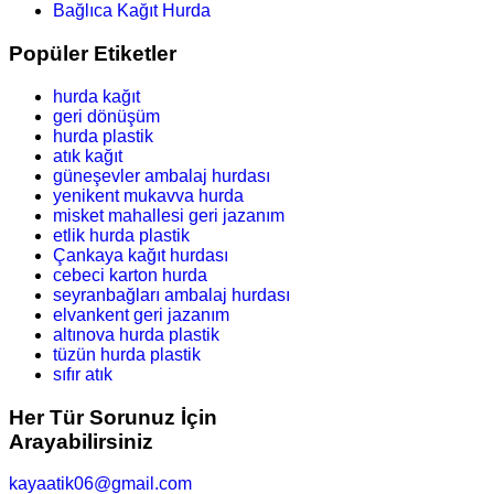
Bağlıca Kağıt Hurda
Popüler Etiketler
hurda kağıt
geri dönüşüm
hurda plastik
atık kağıt
güneşevler ambalaj hurdası
yenikent mukavva hurda
misket mahallesi geri jazanım
etlik hurda plastik
Çankaya kağıt hurdası
cebeci karton hurda
seyranbağları ambalaj hurdası
elvankent geri jazanım
altınova hurda plastik
tüzün hurda plastik
sıfır atık
Her Tür Sorunuz İçin
Arayabilirsiniz
kayaatik06@gmail.com