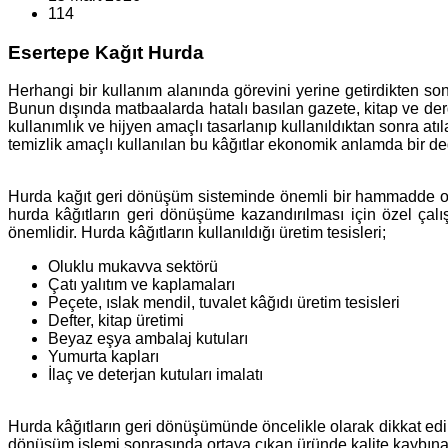
114
Esertepe Kağıt Hurda
Herhangi bir kullanım alanında görevini yerine getirdikten so
Bunun dışında matbaalarda hatalı basılan gazete, kitap ve dergi
kullanımlık ve hijyen amaçlı tasarlanıp kullanıldıktan sonra at
temizlik amaçlı kullanılan bu kâğıtlar ekonomik anlamda bir de
Hurda kağıt geri dönüşüm sisteminde önemli bir hammadde olar
hurda kâğıtların geri dönüşüme kazandırılması için özel çal
önemlidir. Hurda kâğıtların kullanıldığı üretim tesisleri;
Oluklu mukavva sektörü
Çatı yalıtım ve kaplamaları
Peçete, ıslak mendil, tuvalet kâğıdı üretim tesisleri
Defter, kitap üretimi
Beyaz eşya ambalaj kutuları
Yumurta kapları
İlaç ve deterjan kutuları imalatı
Hurda kâğıtların geri dönüşümünde öncelikle olarak dikkat edil
dönüşüm işlemi sonrasında ortaya çıkan üründe kalite kaybına s