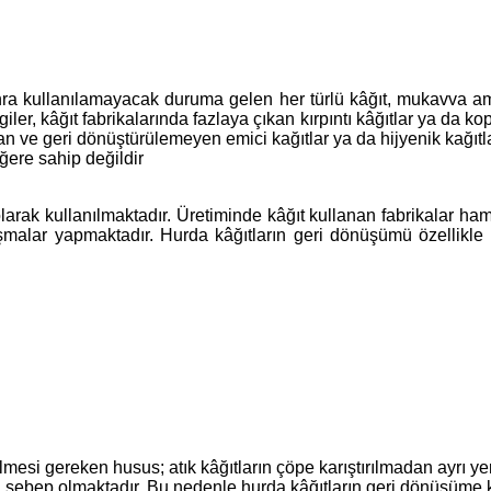
nra kullanılamayacak duruma gelen her türlü kâğıt, mukavva amba
ler, kâğıt fabrikalarında fazlaya çıkan kırpıntı kâğıtlar ya da ko
ılan ve geri dönüştürülemeyen emici kağıtlar ya da hijyenik kağıtl
ğere sahip değildir
ak kullanılmaktadır. Üretiminde kâğıt kullanan fabrikalar hamu
ışmalar yapmaktadır. Hurda kâğıtların geri dönüşümü özellikle
mesi gereken husus; atık kâğıtların çöpe karıştırılmadan ayrı y
ebep olmaktadır. Bu nedenle hurda kâğıtların geri dönüşüme kazan