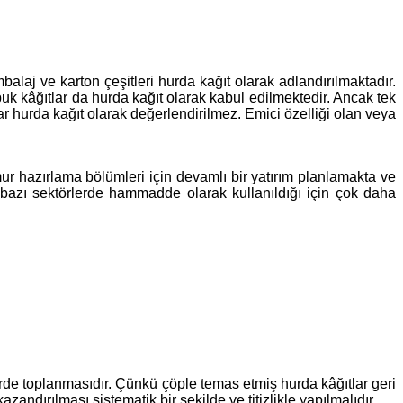
laj ve karton çeşitleri hurda kağıt olarak adlandırılmaktadır.
puk kâğıtlar da hurda kağıt olarak kabul edilmektedir. Ancak tek
ar hurda kağıt olarak değerlendirilmez. Emici özelliği olan veya
r hazırlama bölümleri için devamlı bir yatırım planlamakta ve
 bazı sektörlerde hammadde olarak kullanıldığı için çok daha
erde toplanmasıdır. Çünkü çöple temas etmiş hurda kâğıtlar geri
dırılması sistematik bir şekilde ve titizlikle yapılmalıdır.