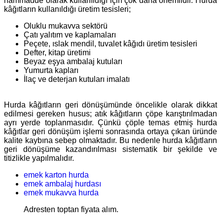
hammadde olarak kullanıldığı için çok daha önemlidir. Hurda
kâğıtların kullanıldığı üretim tesisleri;
Oluklu mukavva sektörü
Çatı yalıtım ve kaplamaları
Peçete, ıslak mendil, tuvalet kâğıdı üretim tesisleri
Defter, kitap üretimi
Beyaz eşya ambalaj kutuları
Yumurta kapları
İlaç ve deterjan kutuları imalatı
Hurda kâğıtların geri dönüşümünde öncelikle olarak dikkat
edilmesi gereken husus; atık kâğıtların çöpe karıştırılmadan
ayrı yerde toplanmasıdır. Çünkü çöple temas etmiş hurda
kâğıtlar geri dönüşüm işlemi sonrasında ortaya çıkan üründe
kalite kaybına sebep olmaktadır. Bu nedenle hurda kâğıtların
geri dönüşüme kazandırılması sistematik bir şekilde ve
titizlikle yapılmalıdır.
emek karton hurda
emek ambalaj hurdası
emek mukavva hurda
Adresten toptan fiyata alım.