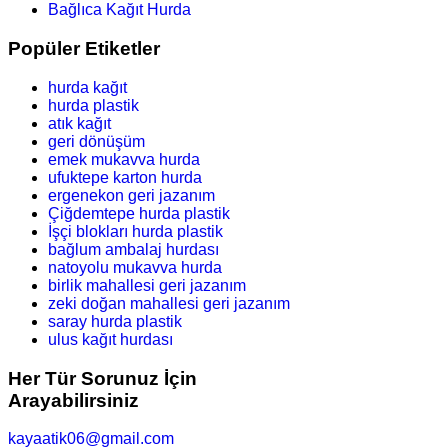
Bağlıca Kağıt Hurda
Popüler Etiketler
hurda kağıt
hurda plastik
atık kağıt
geri dönüşüm
emek mukavva hurda
ufuktepe karton hurda
ergenekon geri jazanım
Çiğdemtepe hurda plastik
İşçi blokları hurda plastik
bağlum ambalaj hurdası
natoyolu mukavva hurda
birlik mahallesi geri jazanım
zeki doğan mahallesi geri jazanım
saray hurda plastik
ulus kağıt hurdası
Her Tür Sorunuz İçin
Arayabilirsiniz
kayaatik06@gmail.com