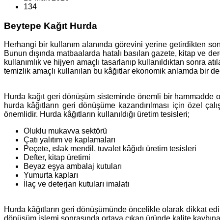
134
Beytepe Kağıt Hurda
Herhangi bir kullanım alanında görevini yerine getirdikten so
Bunun dışında matbaalarda hatalı basılan gazete, kitap ve dergi
kullanımlık ve hijyen amaçlı tasarlanıp kullanıldıktan sonra at
temizlik amaçlı kullanılan bu kâğıtlar ekonomik anlamda bir de
Hurda kağıt geri dönüşüm sisteminde önemli bir hammadde olar
hurda kâğıtların geri dönüşüme kazandırılması için özel çal
önemlidir. Hurda kâğıtların kullanıldığı üretim tesisleri;
Oluklu mukavva sektörü
Çatı yalıtım ve kaplamaları
Peçete, ıslak mendil, tuvalet kâğıdı üretim tesisleri
Defter, kitap üretimi
Beyaz eşya ambalaj kutuları
Yumurta kapları
İlaç ve deterjan kutuları imalatı
Hurda kâğıtların geri dönüşümünde öncelikle olarak dikkat edil
dönüşüm işlemi sonrasında ortaya çıkan üründe kalite kaybına s