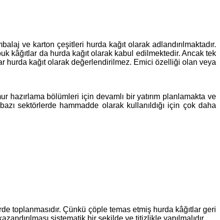
laj ve karton çeşitleri hurda kağıt olarak adlandırılmaktadır.
puk kâğıtlar da hurda kağıt olarak kabul edilmektedir. Ancak tek
ar hurda kağıt olarak değerlendirilmez. Emici özelliği olan veya
r hazırlama bölümleri için devamlı bir yatırım planlamakta ve
 bazı sektörlerde hammadde olarak kullanıldığı için çok daha
erde toplanmasıdır. Çünkü çöple temas etmiş hurda kâğıtlar geri
dırılması sistematik bir şekilde ve titizlikle yapılmalıdır.