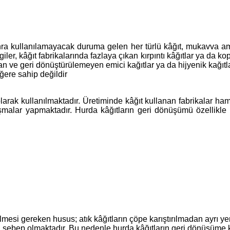
nra kullanılamayacak duruma gelen her türlü kâğıt, mukavva amba
ler, kâğıt fabrikalarında fazlaya çıkan kırpıntı kâğıtlar ya da ko
ılan ve geri dönüştürülemeyen emici kağıtlar ya da hijyenik kağıtl
ğere sahip değildir
ak kullanılmaktadır. Üretiminde kâğıt kullanan fabrikalar hamu
ışmalar yapmaktadır. Hurda kâğıtların geri dönüşümü özellikle
mesi gereken husus; atık kâğıtların çöpe karıştırılmadan ayrı y
ebep olmaktadır. Bu nedenle hurda kâğıtların geri dönüşüme kazan