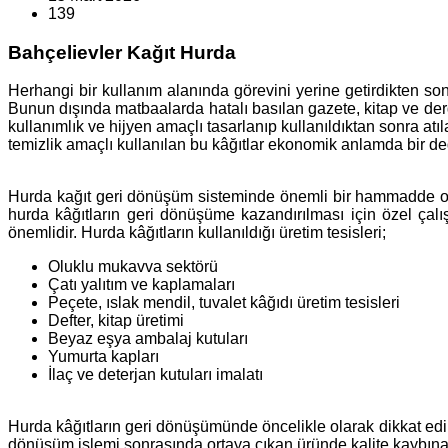
139
Bahçelievler Kağıt Hurda
Herhangi bir kullanım alanında görevini yerine getirdikten so
Bunun dışında matbaalarda hatalı basılan gazete, kitap ve dergi
kullanımlık ve hijyen amaçlı tasarlanıp kullanıldıktan sonra at
temizlik amaçlı kullanılan bu kâğıtlar ekonomik anlamda bir de
Hurda kağıt geri dönüşüm sisteminde önemli bir hammadde olar
hurda kâğıtların geri dönüşüme kazandırılması için özel çal
önemlidir. Hurda kâğıtların kullanıldığı üretim tesisleri;
Oluklu mukavva sektörü
Çatı yalıtım ve kaplamaları
Peçete, ıslak mendil, tuvalet kâğıdı üretim tesisleri
Defter, kitap üretimi
Beyaz eşya ambalaj kutuları
Yumurta kapları
İlaç ve deterjan kutuları imalatı
Hurda kâğıtların geri dönüşümünde öncelikle olarak dikkat edil
dönüşüm işlemi sonrasında ortaya çıkan üründe kalite kaybına s