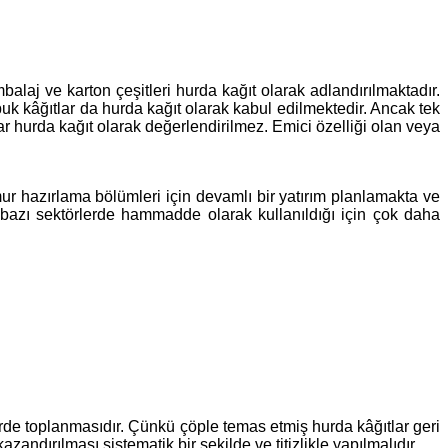
laj ve karton çeşitleri hurda kağıt olarak adlandırılmaktadır.
puk kâğıtlar da hurda kağıt olarak kabul edilmektedir. Ancak tek
ar hurda kağıt olarak değerlendirilmez. Emici özelliği olan veya
r hazırlama bölümleri için devamlı bir yatırım planlamakta ve
 bazı sektörlerde hammadde olarak kullanıldığı için çok daha
erde toplanmasıdır. Çünkü çöple temas etmiş hurda kâğıtlar geri
dırılması sistematik bir şekilde ve titizlikle yapılmalıdır.