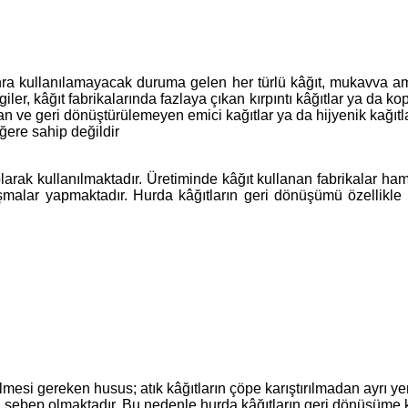
nra kullanılamayacak duruma gelen her türlü kâğıt, mukavva amba
ler, kâğıt fabrikalarında fazlaya çıkan kırpıntı kâğıtlar ya da ko
ılan ve geri dönüştürülemeyen emici kağıtlar ya da hijyenik kağıtl
ğere sahip değildir
ak kullanılmaktadır. Üretiminde kâğıt kullanan fabrikalar hamu
ışmalar yapmaktadır. Hurda kâğıtların geri dönüşümü özellikle
mesi gereken husus; atık kâğıtların çöpe karıştırılmadan ayrı y
ebep olmaktadır. Bu nedenle hurda kâğıtların geri dönüşüme kazan