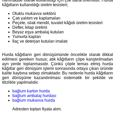
hammadde olarak kullanıldığı için çok daha önemlidir. Hurda
kâğıtların kullanıldığı üretim tesisleri;
Oluklu mukavva sektörü
Çatı yalıtım ve kaplamaları
Peçete, ıslak mendil, tuvalet kâğıdı üretim tesisleri
Defter, kitap üretimi
Beyaz eşya ambalaj kutuları
Yumurta kapları
İlaç ve deterjan kutuları imalatı
Hurda kâğıtların geri dönüşümünde öncelikle olarak dikkat
edilmesi gereken husus; atık kâğıtların çöpe karıştırılmadan
ayrı yerde toplanmasıdır. Çünkü çöple temas etmiş hurda
kâğıtlar geri dönüşüm işlemi sonrasında ortaya çıkan üründe
kalite kaybına sebep olmaktadır. Bu nedenle hurda kâğıtların
geri dönüşüme kazandırılması sistematik bir şekilde ve
titizlikle yapılmalıdır.
bağlum karton hurda
bağlum ambalaj hurdası
bağlum mukavva hurda
Adresten toptan fiyata alım.