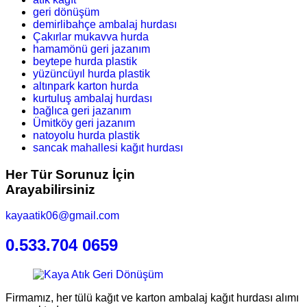
geri dönüşüm
demirlibahçe ambalaj hurdası
Çakırlar mukavva hurda
hamamönü geri jazanım
beytepe hurda plastik
yüzüncüyıl hurda plastik
altınpark karton hurda
kurtuluş ambalaj hurdası
bağlıca geri jazanım
Ümitköy geri jazanım
natoyolu hurda plastik
sancak mahallesi kağıt hurdası
Her Tür Sorunuz İçin
Arayabilirsiniz
kayaatik06@gmail.com
0.533.704 0659
Firmamız, her tülü kağıt ve karton ambalaj kağıt hurdası alımı