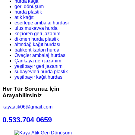
hurda kağıt
geri dönüşüm
hurda plastik
atık kağıt
esertepe ambalaj hurdası
ulus mukavva hurda
keçiören geri jazanım
dikmen hurda plastik
altındağ kağıt hurdası
batıkent karton hurda
Öveçler ambalaj hurdası
Çankaya geri jazanım
yeşilbayır geri jazanım
subayevleri hurda plastik
yeşilbayır kağıt hurdası
Her Tür Sorunuz İçin
Arayabilirsiniz
kayaatik06@gmail.com
0.533.704 0659