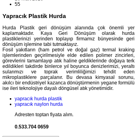
55
Yapracık Plastik Hurda
Hurda Plastik geri dönüşüm alanında çok önemli yer
kaplamaktadır. Kaya Geri Dönüşüm olarak hurda
plastiklerinizi yerinden toplayıp firmamız bünyesinde geri
dönüşüm işlemine tabi tutmaktayız.
Fosil yakıtların (ham petrol ve doğal gaz) termal kraking
işlemlerinden geçirilmesiyle elde edilen polimer zincirleri,
görevlerini tamamlayıp atık haline geldiklerinde doğaya terk
edildikleri takdirde binlerce yıl boyunca denizlerimizi, yeraltı
sularımızı ve toprak verimliliğimizi tehdit eden
mikroplastiklere parçalanır. Bu devasa kimyasal sorunu,
akılcı bir endüstriyel kazanca dönüştürmenin yegane formülü
ise ileri teknolojiye dayalı döngüsel atık yönetimidir.
yapracık hurda plastik
yapracık naylon hurda
Adresten toptan fiyata alım.
0.533.704 0659