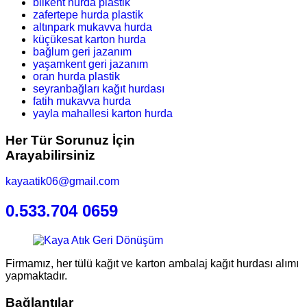
bilkent hurda plastik
zafertepe hurda plastik
altınpark mukavva hurda
küçükesat karton hurda
bağlum geri jazanım
yaşamkent geri jazanım
oran hurda plastik
seyranbağları kağıt hurdası
fatih mukavva hurda
yayla mahallesi karton hurda
Her Tür Sorunuz İçin
Arayabilirsiniz
kayaatik06@gmail.com
0.533.704 0659
Firmamız, her tülü kağıt ve karton ambalaj kağıt hurdası alımı
yapmaktadır.
Bağlantılar